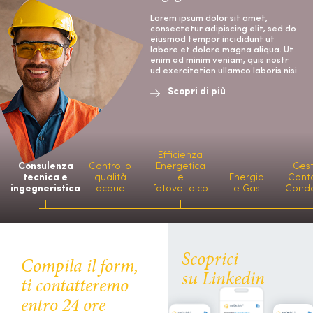
Lorem ipsum dolor sit amet,
consectetur adipiscing elit, sed do
eiusmod tempor incididunt ut
labore et dolore magna aliqua. Ut
enim ad minim veniam, quis nostr
ud exercitation ullamco laboris nisi.
Scopri di più
Efficienza
Consulenza
Controllo
Energetica
Ges
tecnica e
qualità
e
Energia
Conta
ingegneristica
acque
fotovoltaico
e Gas
Cond
Scoprici
Compila il form,
su Linkedin
ti contatteremo
entro 24 ore