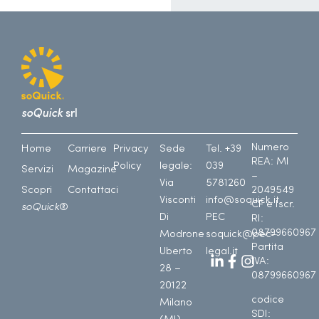
soQuick
srl
Numero
Home
Carriere
Privacy
Sede
Tel. +39
REA: MI
Policy
legale:
039
Servizi
Magazine
–
Via
5781260
Scopri
Contattaci
2049549
Visconti
info@soquick.it
CF e Iscr.
soQuick
®
Di
PEC
RI:
08799660967
Modrone
soquick@pec-
Partita
Uberto
legal.it
IVA:
28 –
08799660967
20122
codice
Milano
SDI: