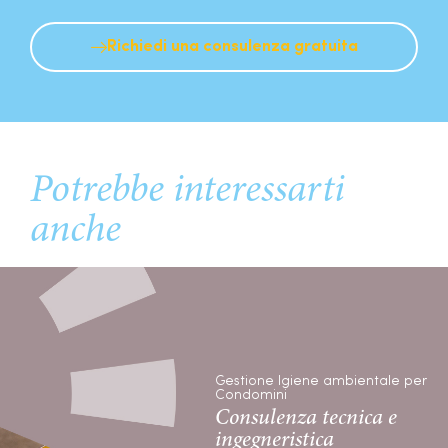
Richiedi una consulenza gratuita
Potrebbe interessarti
anche
Gestione Igiene ambientale per
Condomini
Consulenza tecnica e
ingegneristica