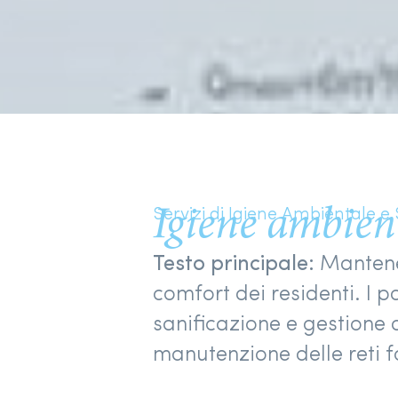
Igiene ambient
Servizi di Igiene Ambientale 
Testo principale:
Mantener
comfort dei residenti. I p
sanificazione e gestione de
manutenzione delle reti f