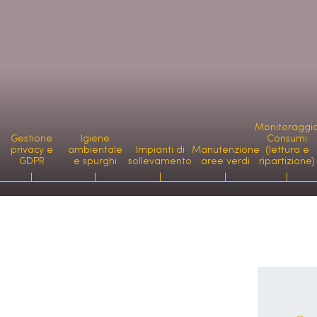
Monitoraggi
Gestione
Igiene
Consumi
privacy e
ambientale
Impianti di
Manutenzione
(lettura e
GDPR
e spurghi
sollevamento
aree verdi
ripartizione)