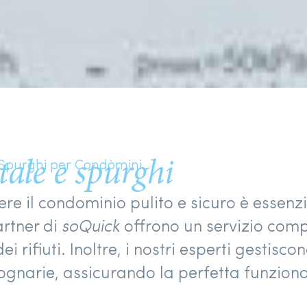
ale e spurghi
e Spurghi per Condòmini
e il condominio pulito e sicuro è essenzia
artner di
soQuick
offrono un servizio compl
i rifiuti. Inoltre, i nostri esperti gestisco
ognarie, assicurando la perfetta funzional