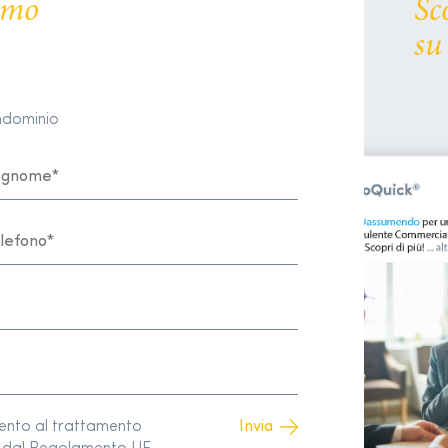
remo
Sc
su
ondominio
sento al trattamento