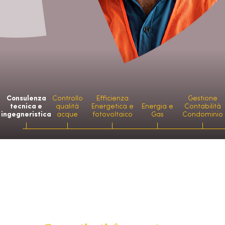
Consulenza
Controllo
Efficienza
Gestione
tecnica e
qualità
Energetica e
Energia e
Contabilità
ingegneristica
acque
fotovoltaico
Gas
Condominio