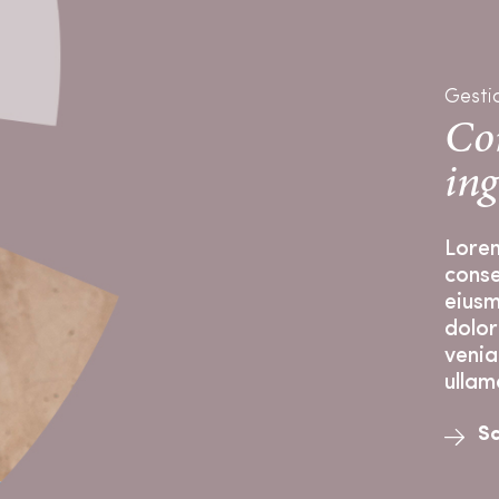
Gesti
Con
ing
Lorem
conse
eiusm
dolor
venia
ullam
Sc