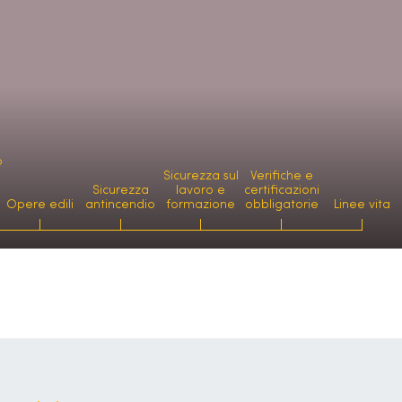
o
Sicurezza sul
Verifiche e
Sicurezza
lavoro e
certificazioni
Opere edili
antincendio
formazione
obbligatorie
Linee vita