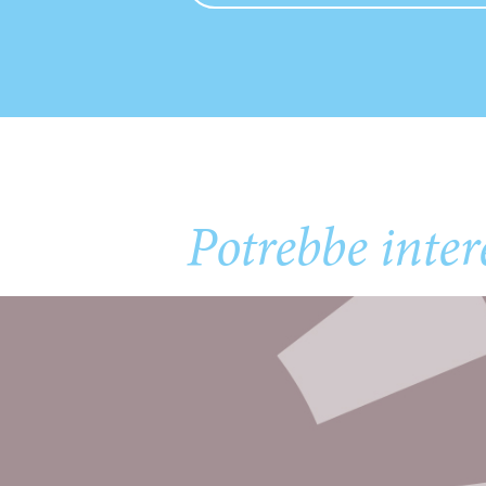
Potrebbe inter
Igiene 