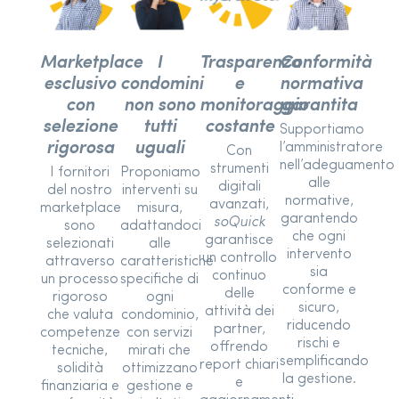
Marketplace
I
Trasparenza
Conformità
esclusivo
condomini
e
normativa
con
non sono
monitoraggio
garantita
selezione
tutti
costante
Supportiamo
rigorosa
uguali
l’amministratore
Con
nell’adeguamento
strumenti
I fornitori
Proponiamo
alle
digitali
del nostro
interventi su
normative,
avanzati,
marketplace
misura,
garantendo
soQuick
sono
adattandoci
che ogni
garantisce
selezionati
alle
intervento
un controllo
attraverso
caratteristiche
sia
continuo
un processo
specifiche di
conforme e
delle
rigoroso
ogni
sicuro,
attività dei
che valuta
condominio,
riducendo
partner,
competenze
con servizi
rischi e
offrendo
tecniche,
mirati che
semplificando
report chiari
solidità
ottimizzano
la gestione.
e
finanziaria e
gestione e