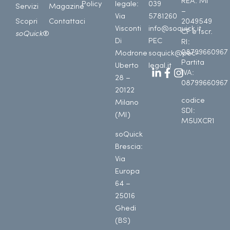
REA: MI
Policy
legale:
039
Servizi
Magazine
–
Via
5781260
Scopri
Contattaci
2049549
Visconti
info@soquick.it
CF e Iscr.
soQuick
®
Di
PEC
RI:
08799660967
Modrone
soquick@pec-
Partita
Uberto
legal.it
IVA:
28 –
08799660967
20122
codice
Milano
SDI:
(MI)
M5UXCR1
soQuick
Brescia:
Via
Europa
64 –
25016
Ghedi
(BS)