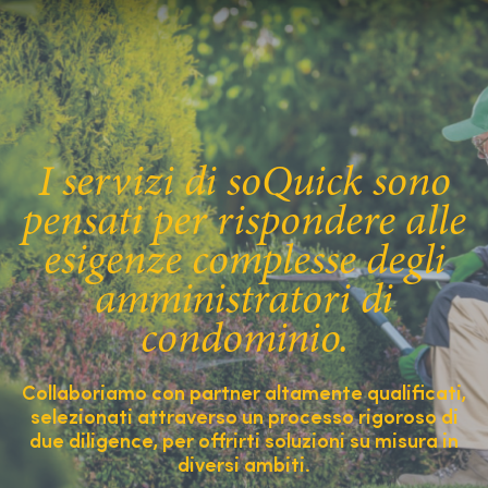
I servizi di soQuick sono
pensati per rispondere alle
esigenze complesse degli
amministratori di
condominio.
Collaboriamo con partner altamente qualificati,
selezionati attraverso un processo rigoroso di
due diligence, per offrirti soluzioni su misura in
diversi ambiti.