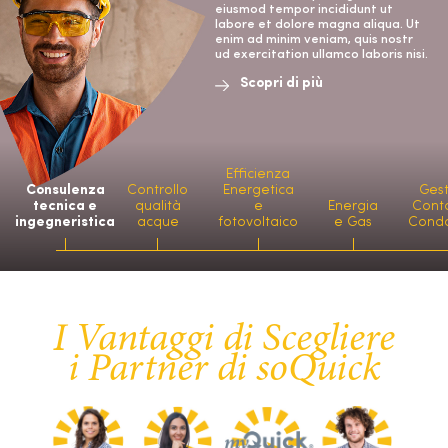
eiusmod tempor incididunt ut
labore et dolore magna aliqua. Ut
enim ad minim veniam, quis nostr
ud exercitation ullamco laboris nisi.
Scopri di più
Efficienza
Consulenza
Controllo
Energetica
Ges
tecnica e
qualità
e
Energia
Conta
ingegneristica
acque
fotovoltaico
e Gas
Cond
I Vantaggi di Scegliere
i Partner di soQuick