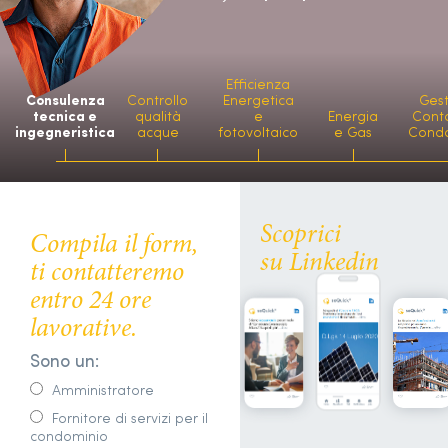
Efficienza
Consulenza
Controllo
Energetica
Ges
tecnica e
qualità
e
Energia
Conta
ingegneristica
acque
fotovoltaico
e Gas
Cond
Scoprici
Compila il form,
su Linkedin
ti contatteremo
entro 24 ore
lavorative.
Sono un:
Amministratore
Fornitore di servizi per il
condominio