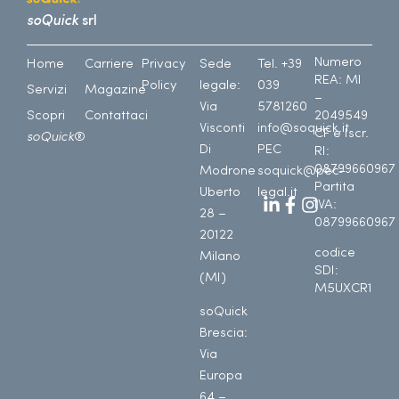
soQuick
srl
Numero
Home
Carriere
Privacy
Sede
Tel. +39
REA: MI
Policy
legale:
039
Servizi
Magazine
–
Via
5781260
Scopri
Contattaci
2049549
Visconti
info@soquick.it
CF e Iscr.
soQuick
®
Di
PEC
RI:
08799660967
Modrone
soquick@pec-
Partita
Uberto
legal.it
IVA:
28 –
08799660967
20122
codice
Milano
SDI:
(MI)
M5UXCR1
soQuick
Brescia:
Via
Europa
64 –