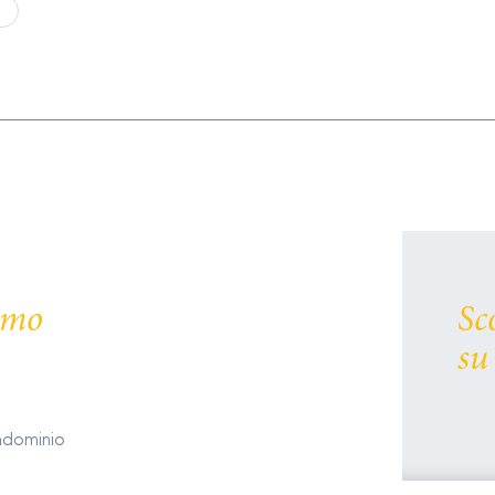
i
remo
Sc
su
ondominio