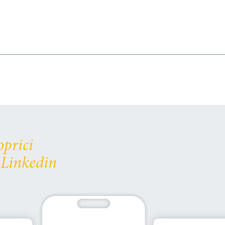
oprici
 Linkedin