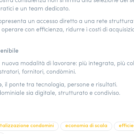
 nostra consulenza non si limita alla selezione d
ratici e un team dedicato.
presenta un accesso diretto a una rete strutturat
 operare con efficienza, ridurre i costi di acquisiz
enibile
nuova modalità di lavorare: più integrata, più co
stratori, fornitori, condòmini.
o
, il ponte tra tecnologia, persone e risultati.
miniale sia digitale, strutturato e condiviso.
italizzazione condomini
economia di scala
effici