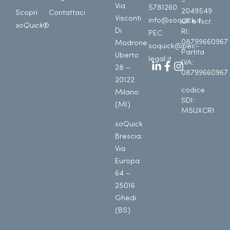
–
Via
5781260
2049549
Scopri
Contattaci
Visconti
info@soquick.it
CF e Iscr.
soQuick
®
Di
RI:
PEC
08799660967
Modrone
soquick@pec-
Partita
Uberto
legal.it
IVA:
28 –
08799660967
20122
codice
Milano
SDI:
(MI)
M5UXCR1
soQuick
Brescia:
Via
Europa
64 –
25016
Ghedi
(BS)