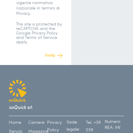
vigente normativa
nazionale in termini di
Privacy.
This site is protected by
reCAPTCHA and the
Google
Privacy Policy
and
Terms of Service
apply.
soQuick
srl
Numero
Sede
Home
Carriere
Privacy
Tel. +39
REA: MI
legale:
Policy
039
Servizi
Magazine