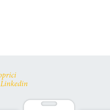
oprici
 Linkedin