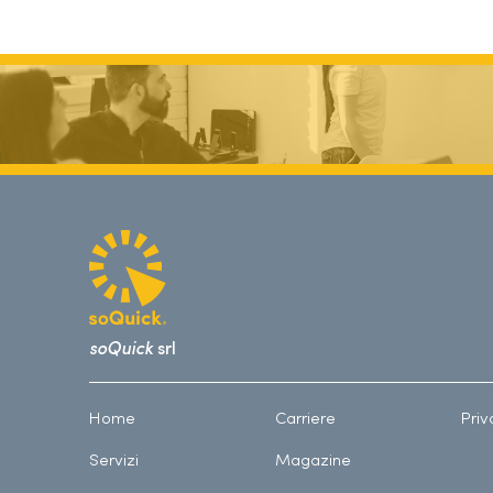
soQuick
srl
Home
Carriere
Priv
Servizi
Magazine