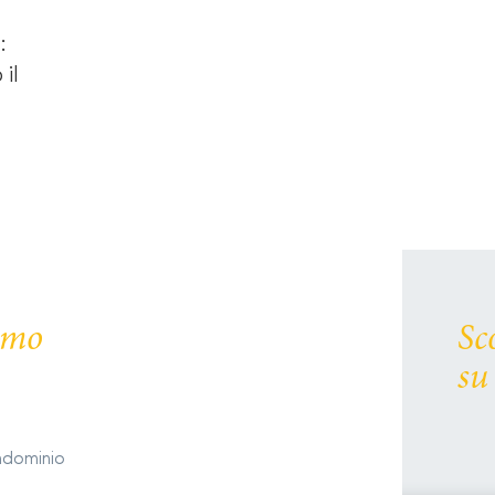
:
 il
remo
Sc
su
ondominio