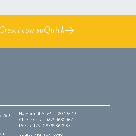
Cresci con soQuick
Numero REA: MI – 2049549
81260
CF e Iscr. RI: 08799660967
Partita IVA: 08799660967
ec-