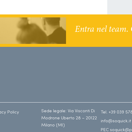
Entra nel team. 
Sede legale: Via Visconti Di
acy Policy
Tel. +39 039 57
Modrone Uberto 28 – 20122
info@soquick.it
Milano (MI)
PEC soquick@p