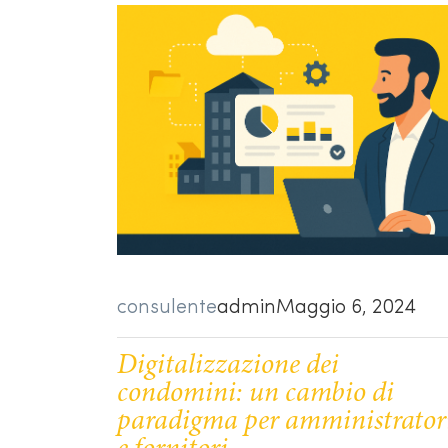
consulente
admin
Maggio 6, 2024
Digitalizzazione dei
condomini: un cambio di
paradigma per amministrator