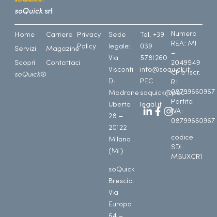
soQuick
srl
Numero
Home
Carriere
Privacy
Sede
Tel. +39
REA: MI
Policy
legale:
039
Servizi
Magazine
–
Via
5781260
Scopri
Contattaci
2049549
Visconti
info@soquick.it
CF e Iscr.
soQuick
®
Di
PEC
RI:
08799660967
Modrone
soquick@pec-
Partita
Uberto
legal.it
IVA:
28 –
08799660967
20122
codice
Milano
SDI:
(MI)
M5UXCR1
soQuick
Brescia:
Via
Europa
64 –