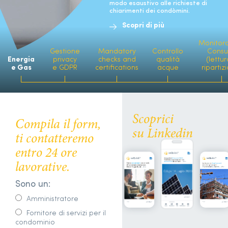
modo esaustivo alle richieste di
chiarimenti dei condòmini.
Scopri di più
Monitor
Gestione
Mandatory
Controllo
Consu
Energia
privacy
checks and
qualità
(lettur
e Gas
e GDPR
certifications
acque
ripartiz
Scoprici
Compila il form,
su Linkedin
ti contatteremo
entro 24 ore
lavorative.
Sono un:
Amministratore
Fornitore di servizi per il
condominio