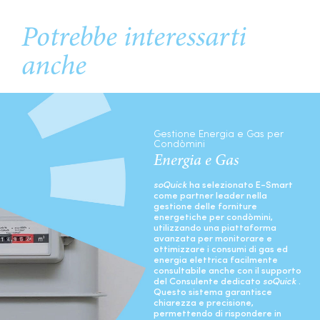
Potrebbe interessarti
anche
Gestione Energia e Gas per
Condòmini
Energia e Gas
soQuick
ha selezionato E-Smart
come partner leader nella
gestione delle forniture
energetiche per condòmini,
utilizzando una piattaforma
avanzata per monitorare e
ottimizzare i consumi di gas ed
energia elettrica facilmente
consultabile anche con il supporto
del Consulente dedicato
soQuick
.
Questo sistema garantisce
chiarezza e precisione,
permettendo di rispondere in