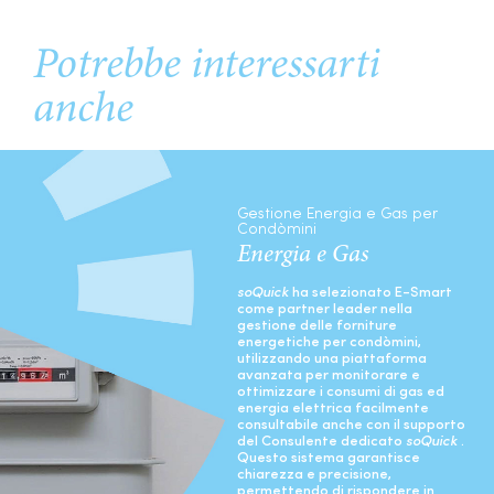
Potrebbe interessarti
anche
Gestione Energia e Gas per
Condòmini
Energia e Gas
soQuick
ha selezionato E-Smart
come partner leader nella
gestione delle forniture
energetiche per condòmini,
utilizzando una piattaforma
avanzata per monitorare e
ottimizzare i consumi di gas ed
energia elettrica facilmente
consultabile anche con il supporto
del Consulente dedicato
soQuick
.
Questo sistema garantisce
chiarezza e precisione,
permettendo di rispondere in