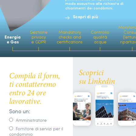
modo esaustivo alle richieste di
chiarimenti dei condòmini.
Scopri di più
Monitor
Gestione
Mandatory
Controllo
Consu
Energia
privacy
checks and
qualità
(lettur
e Gas
e GDPR
certifications
acque
ripartiz
Scoprici
Compila il form,
su Linkedin
ti contatteremo
entro 24 ore
lavorative.
Sono un:
Amministratore
Fornitore di servizi per il
condominio