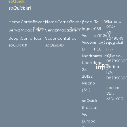
soQuick
srl
Numero
Home
Carriere
Privacy
Home
Carriere
Privacy
Sede
Tel. +39
REA:
Policy
Policy
legale:
039
Servizi
Magazine
Servizi
Magazine
MI –
Via
5781260
Scopri
Contattaci
Scopri
Contattaci
2049549
Visconti
info@soquick.it
CF e
soQuick
®
soQuick
®
Di
PEC
Iscr.
RI:
Modrone
soquick@pec-
08799660
Uberto
legal.it
Partita
28 –
IVA:
20122
08799660
Milano
codice
(MI)
SDI:
M5UXCR1
soQuick
Brescia:
Via
Europa