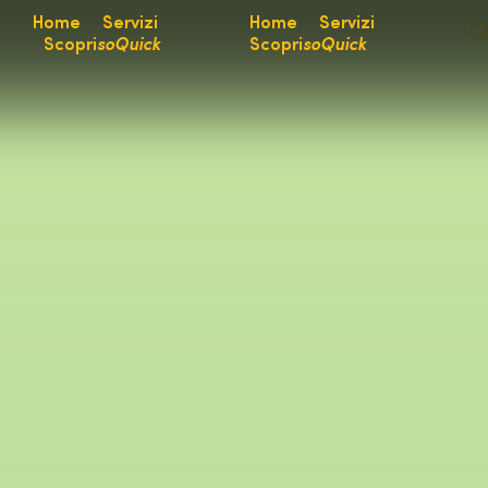
Home
Servizi
Home
Servizi
Scopri
soQuick
Scopri
soQuick