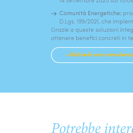
14 settembre 2020 sul foto
Comunità Energetiche:
prom
D.Lgs. 199/2021, che impleme
Grazie a queste soluzioni integ
ottenere benefici concreti in te
Richiedi una consulenz
Effic
Potrebbe inter