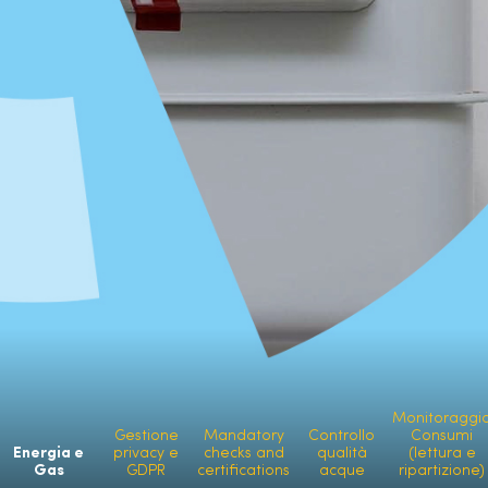
Monitoraggi
Gestione
Mandatory
Controllo
Consumi
Energia e
privacy e
checks and
qualità
(lettura e
Gas
GDPR
certifications
acque
ripartizione)