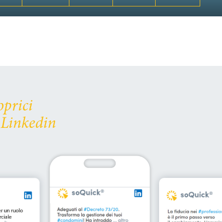
oprici
 Linkedin