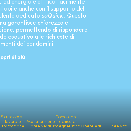
s ed energia elettrica facilmente
ltabile anche con il supporto del
ulente dedicato
soQuick
. Questo
ma garantisce chiarezza e
sione, permettendo di rispondere
do esaustivo alle richieste di
imenti dei condòmini.
opri di più
Sicurezza sul
Consulenza
lavoro e
Manutenzione
tecnica e
formazione
aree verdi
ingegneristica
Opere edili
Linee vita