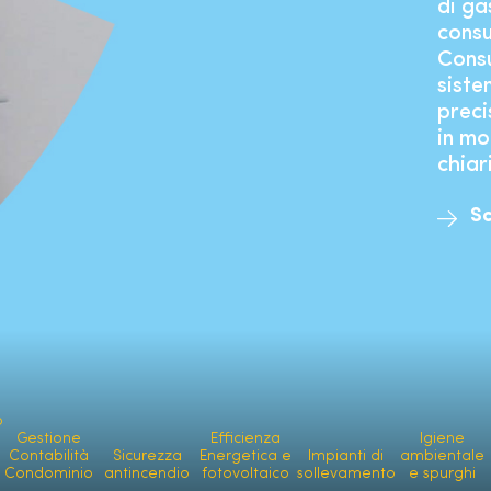
di ga
consu
Cons
siste
preci
in mo
chiar
Sc
o
Gestione
Efficienza
Igiene
Contabilità
Sicurezza
Energetica e
Impianti di
ambientale
Condominio
antincendio
fotovoltaico
sollevamento
e spurghi