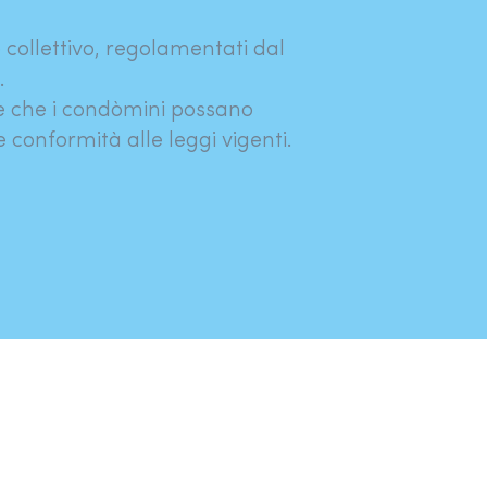
ollettivo, regolamentati dal
.
e che i condòmini possano
e conformità alle leggi vigenti.
tica e