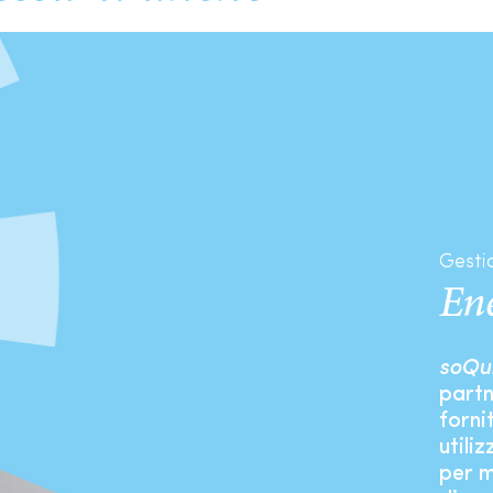
fotovoltaic
Gesti
En
soQu
partn
forni
utili
per m