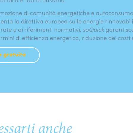
voltaico e l’autoconsumo.
ozione di comunità energetiche e autoconsumo c
nta la direttiva europea sulle energie rinnovabili
rate e ai riferimenti normativi,
soQuick
garantisc
rmini di efficienza energetica, riduzione dei costi 
a gratuita
ienza energe
essarti anche