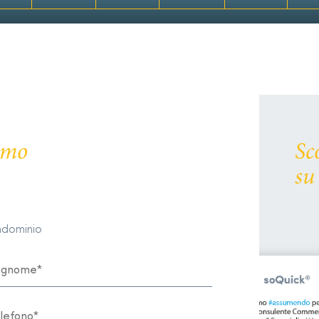
remo
Sc
su
ondominio