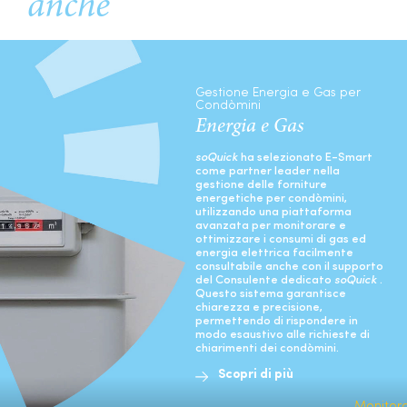
anche
Gestione Energia e Gas per
Condòmini
Energia e Gas
soQuick
ha selezionato E-Smart
come partner leader nella
gestione delle forniture
energetiche per condòmini,
utilizzando una piattaforma
avanzata per monitorare e
ottimizzare i consumi di gas ed
energia elettrica facilmente
consultabile anche con il supporto
del Consulente dedicato
soQuick
.
Questo sistema garantisce
chiarezza e precisione,
permettendo di rispondere in
modo esaustivo alle richieste di
chiarimenti dei condòmini.
Scopri di più
Monitor