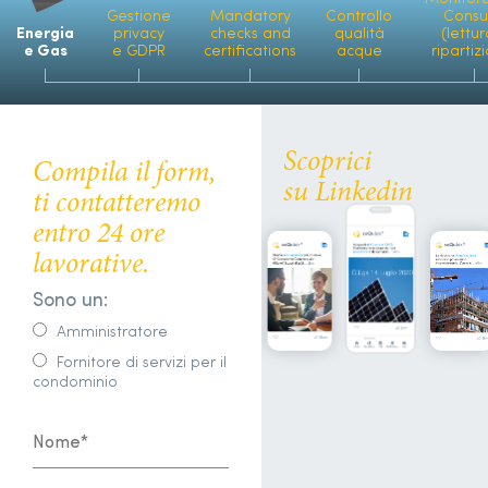
Gestione
Mandatory
Controllo
Consu
Energia
privacy
checks and
qualità
(lettur
e Gas
e GDPR
certifications
acque
ripartiz
Scoprici
Compila il form,
su Linkedin
ti contatteremo
entro 24 ore
lavorative.
Sono un:
Amministratore
Fornitore di servizi per il
condominio