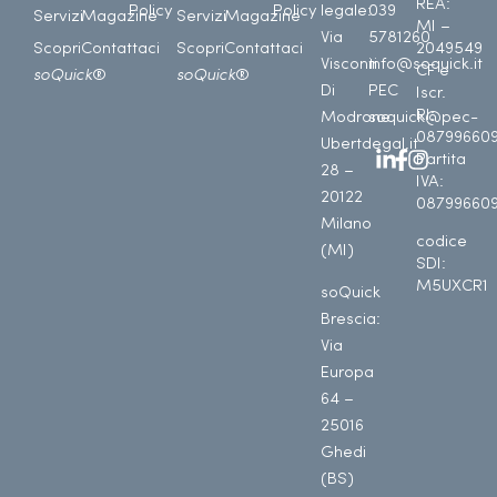
REA:
Policy
Policy
legale:
039
Servizi
Magazine
Servizi
Magazine
MI –
Via
5781260
Scopri
Contattaci
Scopri
Contattaci
2049549
Visconti
info@soquick.it
CF e
soQuick
®
soQuick
®
Di
PEC
Iscr.
RI:
Modrone
soquick@pec-
08799660
Uberto
legal.it
Partita
28 –
IVA:
20122
08799660
Milano
codice
(MI)
SDI:
M5UXCR1
soQuick
Brescia:
Via
Europa
64 –
25016
Ghedi
(BS)