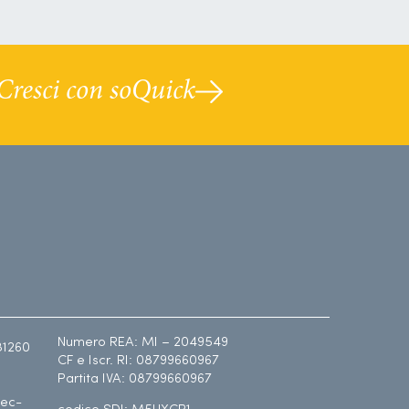
Cresci con soQuick
Numero REA: MI – 2049549
81260
CF e Iscr. RI: 08799660967
Partita IVA: 08799660967
ec-