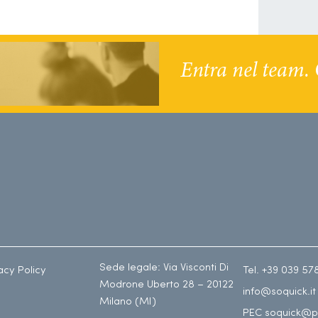
Entra nel team. 
Sede legale: Via Visconti Di
acy Policy
Tel. +39 039 57
Modrone Uberto 28 – 20122
info@soquick.it
Milano (MI)
PEC soquick@p