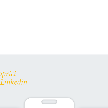
oprici
 Linkedin