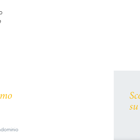
o
è
remo
Sc
su
ondominio