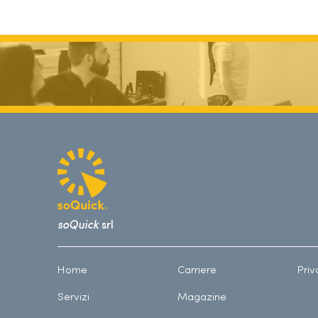
soQuick
srl
Home
Carriere
Priv
Servizi
Magazine