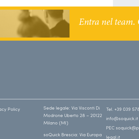
Entra nel team. 
Sede legale: Via Visconti Di
acy Policy
Tel. +39 039 57
Modrone Uberto 28 – 20122
info@soquick.it
Milano (MI)
PEC soquick@p
soQuick Brescia: Via Europa
legal.it