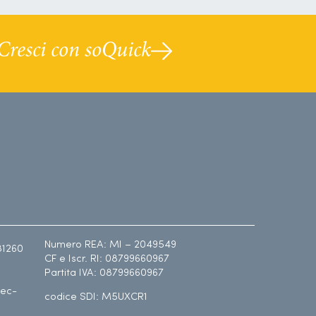
Cresci con soQuick
Numero REA: MI – 2049549
81260
CF e Iscr. RI: 08799660967
Partita IVA: 08799660967
ec-
codice SDI: M5UXCR1