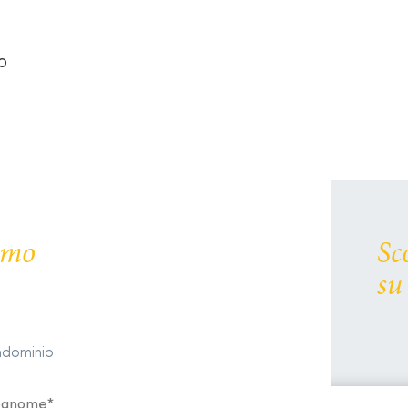
o
remo
Sc
su
ondominio