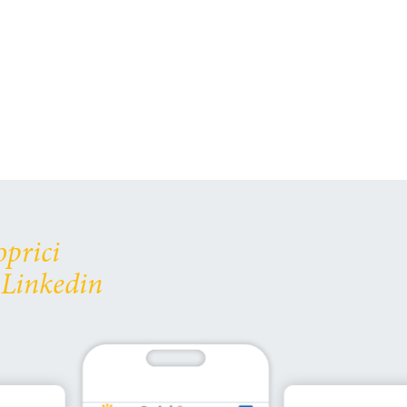
oprici
 Linkedin