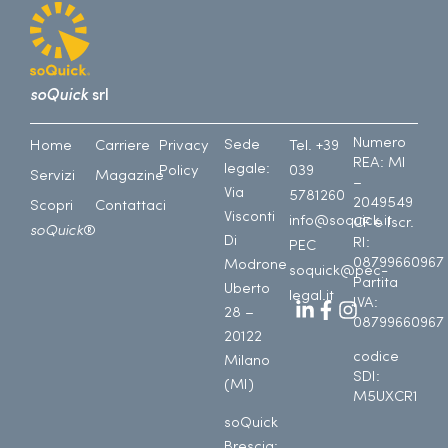
soQuick
srl
Numero
Sede
Home
Carriere
Privacy
Tel. +39
REA: MI
legale:
Policy
039
Servizi
Magazine
–
Via
5781260
2049549
Scopri
Contattaci
Visconti
info@soquick.it
CF e Iscr.
soQuick
®
Di
RI:
PEC
08799660967
Modrone
soquick@pec-
Partita
Uberto
legal.it
IVA:
28 –
08799660967
20122
codice
Milano
SDI:
(MI)
M5UXCR1
soQuick
Brescia: