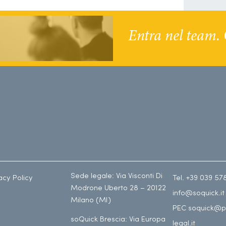
Entra nel team. 
Sede legale: Via Visconti Di
acy Policy
Tel. +39 039 57
Modrone Uberto 28 – 20122
info@soquick.it
Milano (MI)
PEC soquick@p
soQuick Brescia: Via Europa
legal.it