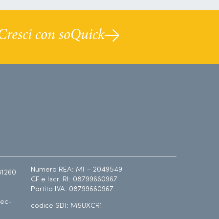
Cresci con soQuick
Numero REA: MI – 2049549
81260
CF e Iscr. RI: 08799660967
Partita IVA: 08799660967
ec-
codice SDI: M5UXCR1