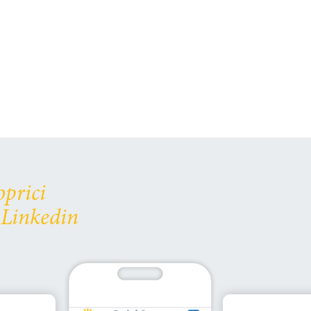
oprici
 Linkedin