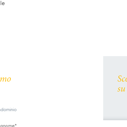
le
remo
Sc
su
ondominio