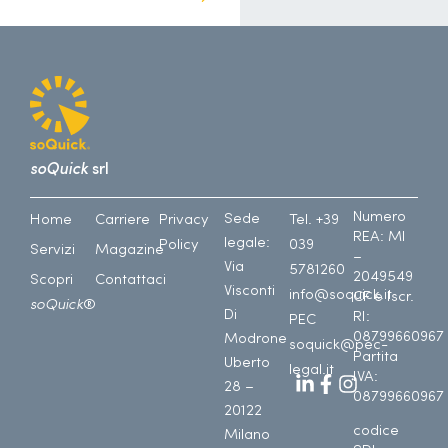
soQuick
srl
Numero
Sede
Home
Carriere
Privacy
Tel. +39
REA: MI
legale:
Policy
039
Servizi
Magazine
–
Via
5781260
2049549
Scopri
Contattaci
Visconti
info@soquick.it
CF e Iscr.
soQuick
®
Di
RI:
PEC
08799660967
Modrone
soquick@pec-
Partita
Uberto
legal.it
IVA:
28 –
08799660967
20122
codice
Milano