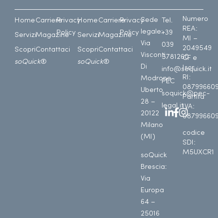
Numero
Sede
Home
Carriere
Privacy
Home
Carriere
Privacy
Tel.
REA:
legale:
Policy
Policy
+39
Servizi
Magazine
Servizi
Magazine
MI –
Via
039
2049549
Scopri
Contattaci
Scopri
Contattaci
Visconti
5781260
CF e
soQuick
®
soQuick
®
Di
Iscr.
info@soquick.it
RI:
Modrone
PEC
08799660
Uberto
soquick@pec-
Partita
28 –
legal.it
IVA:
20122
08799660
Milano
codice
(MI)
SDI:
M5UXCR1
soQuick
Brescia:
Via
Europa
64 –
25016