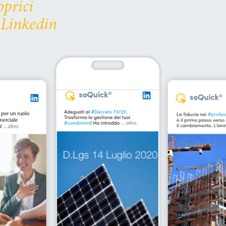
oprici
 Linkedin