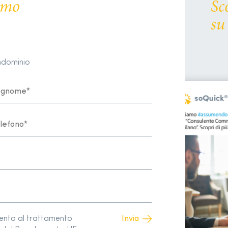
remo
Sc
su
ondominio
sento al trattamento