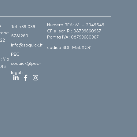
Numero REA: MI – 2049549
a
Tel. +39 039
CF e Iscr. RI: 08799660967
drone
5781260
Partita IVA: 08799660967
122
info@soquick.it
codice SDI: M5UXCR1
PEC
: Via
soquick@pec-
016
legal.it