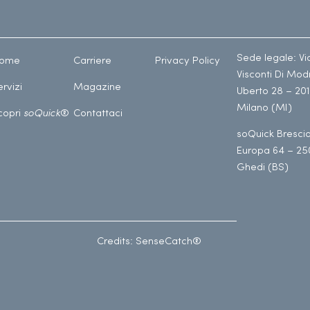
Sede legale: Vi
ome
Carriere
Privacy Policy
Visconti Di Mo
ervizi
Magazine
Uberto 28 – 20
Milano (MI)
copri
soQuick
®
Contattaci
soQuick Brescia
Europa 64 – 25
Ghedi (BS)
Credits: SenseCatch®