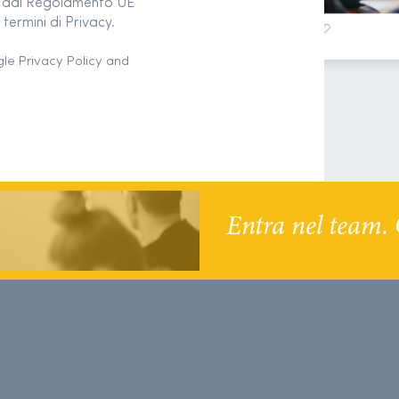
to dal Regolamento UE
termini di Privacy.
gle
Privacy Policy
and
Entra nel team. 