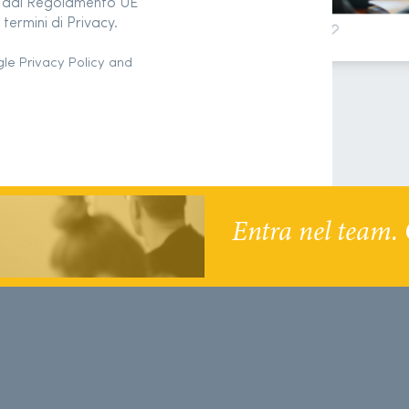
to dal Regolamento UE
termini di Privacy.
gle
Privacy Policy
and
Entra nel team. 