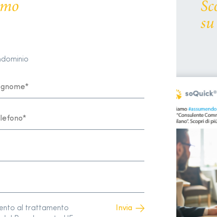
remo
Sc
su
ondominio
sento al trattamento