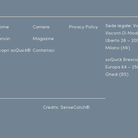
Sede legale: Vi
ome
Carriere
Privacy Policy
Visconti Di Mo
ervizi
Magazine
Uberto 28 – 20
Milano (MI)
copri
soQuick
®
Contattaci
soQuick Brescia
Europa 64 – 25
Ghedi (BS)
Credits: SenseCatch®