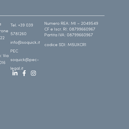
Numero REA: MI – 2049549
a
Tel. +39 039
CF e Iscr. RI: 08799660967
drone
5781260
Partita IVA: 08799660967
122
info@soquick.it
codice SDI: M5UXCR1
PEC
: Via
soquick@pec-
016
legal.it